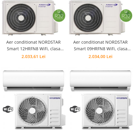
Vas de acumulare 100lt pentru
pompa de caldura
Vas de acumulare 200 lt pentru
pompa de caldura
Produse
Dedurizare apa
Aer conditionat NORDSTAR
Aer conditionat NORDSTAR
Smart 12HRFN8 WiFi, clasa
Smart 09HRFN8 WiFi, clasa
racire A++/A+, R32, 12000 btu
racire A++/A+, R32, 9000 btu
2.033,61 Lei
2.034,00 Lei