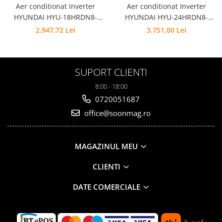
Aer conditionat Inverter
Aer conditionat Inverter
HYUNDAI HYU-18HRDN8-
HYUNDAI HYU-24HRDN8-
QRD0GW WIFI integrat clasa
QRD0GW WIFI integrat clasa
2.947,72 Lei
3.751,00 Lei
racire A++/A+ R32 18000 BTU
racire A++/A+ R32 24000 BTU
SUPORT CLIENTI
8:00 - 18:00
0720051687
office@soonmag.ro
MAGAZINUL MEU
CLIENTI
DATE COMERCIALE