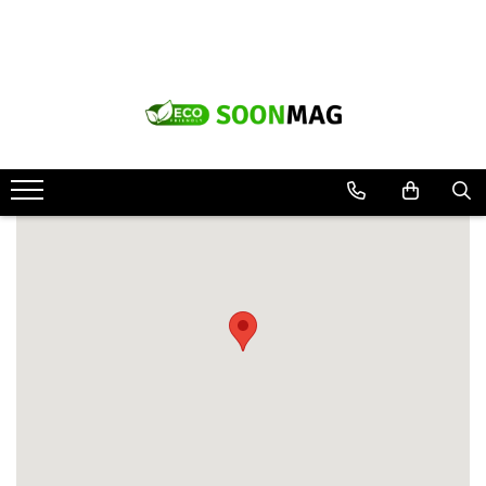
Produse
Pompe de caldura
Instanturi apa calda
Centrale termice Fondital
Centrale termice Immergas
Centrale combustibil solid cu
elementi de fonta
Termostate smart
Termostate de camera fara fir
Aer conditionat smart inverter
Produse Giacomini
Vas de acumulare pentru pompa
de caldura