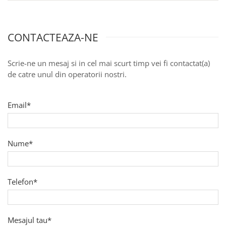
Vas de acumulare 100lt pentru
pompa de caldura
Vas de acumulare 200 lt pentru
CONTACTEAZA-NE
pompa de caldura
Produse
Scrie-ne un mesaj si in cel mai scurt timp vei fi contactat(a)
Dedurizare apa
de catre unul din operatorii nostri.
Email*
Nume*
Telefon*
Mesajul tau*