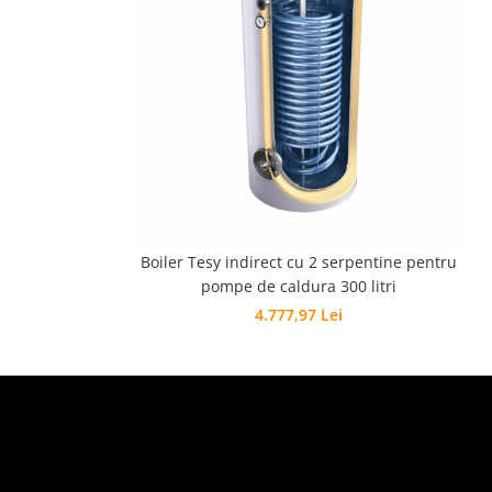
Vas de acumulare 100lt pentru
pompa de caldura
Vas de acumulare 200 lt pentru
pompa de caldura
Produse
Dedurizare apa
Boiler Tesy indirect cu 2 serpentine pentru
pompe de caldura 300 litri
4.777,97 Lei