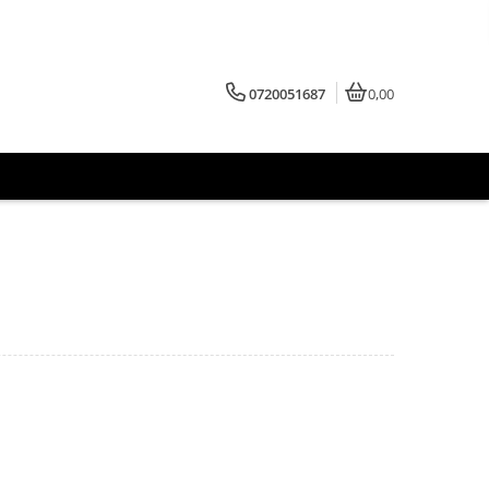
0720051687
0,00