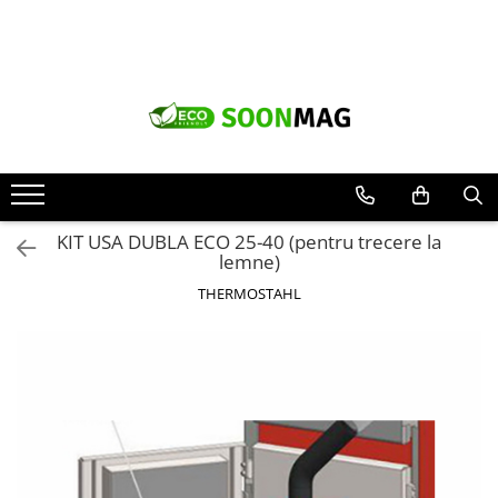
Produse
Pompe de caldura
Instanturi apa calda
Centrale termice Fondital
Centrale termice Immergas
KIT USA DUBLA ECO 25-40 (pentru trecere la
Centrale combustibil solid cu
lemne)
elementi de fonta
THERMOSTAHL
Termostate smart
Termostate de camera fara fir
Aer conditionat smart inverter
Produse Giacomini
Vas de acumulare pentru pompa
de caldura