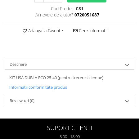
Cod Produs:
C81
Ai nevoie de ajutor?
0720051687
Adauga la Favorite
Cere informatii
Descriere
KIT USA DUBLA ECO 25-40 (pentru trecere la lemne)
Informatii conformitate produs
Review-uri
(0)
SUPORT CLIENTI
8:00 - 18:00