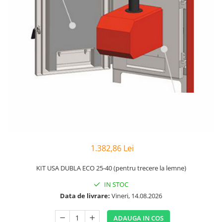
Vas de acumulare 100lt pentru
pompa de caldura
Vas de acumulare 200 lt pentru
pompa de caldura
Produse
Dedurizare apa
1.382,86 Lei
KIT USA DUBLA ECO 25-40 (pentru trecere la lemne)
IN STOC
Data de livrare:
Vineri, 14.08.2026
ADAUGA IN COS