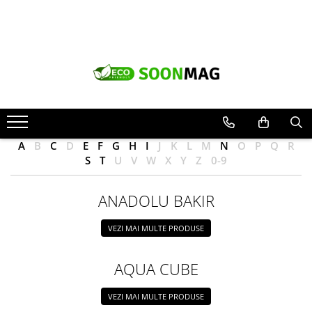
Produse
Pompe de caldura
Instanturi apa calda
Centrale termice Fondital
Centrale termice Immergas
A
B
C
D
E
F
G
H
I
J
K
L
M
N
O
P
Q
R
S
T
U
V
W
X
Y
Z
0-9
Centrale combustibil solid cu
elementi de fonta
Termostate smart
ANADOLU BAKIR
Termostate de camera fara fir
VEZI MAI MULTE PRODUSE
Aer conditionat smart inverter
Produse Giacomini
AQUA CUBE
Vas de acumulare pentru pompa
de caldura
VEZI MAI MULTE PRODUSE