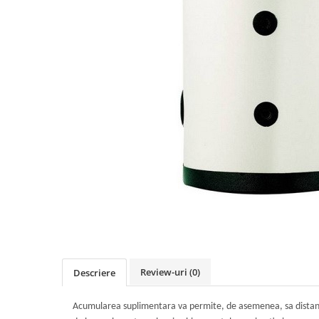
Vas de acumulare 100lt pentru
pompa de caldura
Vas de acumulare 200 lt pentru
pompa de caldura
Produse
Dedurizare apa
Review-uri
(0)
Descriere
Acumularea suplimentara va permite, de asemenea, sa distantati i