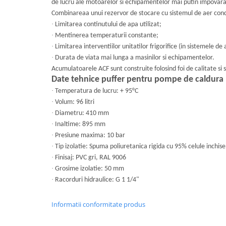
de lucru ale motoarelor si echipamentelor mai putin impovar
Combinareaa unui rezervor de stocare cu sistemul de aer condi
·
Limitarea continutului de apa utilizat;
·
Mentinerea temperaturii constante;
·
Limitarea interventiilor unitatilor frigorifice (in sistemele de 
·
Durata de viata mai lunga a masinilor si echipamentelor.
Acumulatoarele ACF sunt construite folosind foi de calitate si
Date tehnice puffer pentru pompe de caldura El
·
Temperatura de lucru: + 95°C
·
Volum: 96 litri
·
Diametru: 410 mm
·
Inaltime: 895 mm
·
Presiune maxima: 10 bar
·
Tip izolatie: Spuma poliuretanica rigida cu 95% celule inchise
·
Finisaj: PVC gri, RAL 9006
·
Grosime izolatie: 50 mm
·
Racorduri hidraulice: G 1 1/4"
Informatii conformitate produs