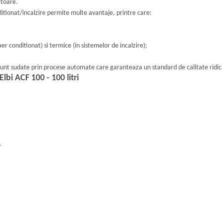
atoare.
tionat/incalzire permite multe avantaje, printre care:
aer conditionat) si termice (in sistemelor de incalzire);
 sunt sudate prin procese automate care garanteaza un standard de calitate ridic
bi ACF 100 - 100 litri
.