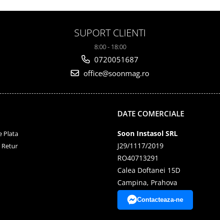
SUPORT CLIENTI
8:00 - 18:00
0720051687
office@soonmag.ro
DATE COMERCIALE
Soon Instasol SRL
 Plata
J29/1117/2019
e Retur
RO40713291
Calea Doftanei 15D
Campina, Prahova
Contacteaza-ne